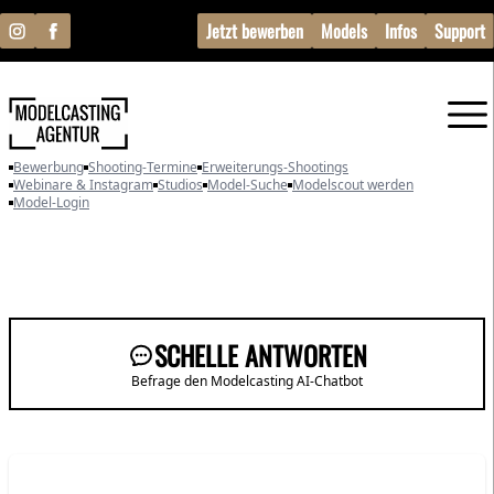
Jetzt bewerben
Models
Infos
Support
Bewerbung
Shooting-Termine
Erweiterungs-Shootings
Webinare & Instagram
Studios
Model-Suche
Modelscout werden
Model-Login
SCHELLE ANTWORTEN
Befrage den Modelcasting AI-Chatbot