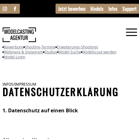
Jetzt bewerben
Models
Infos
Support
Bewerbung
Shooting-Termine
Erweiterungs-Shootings
Webinare & Instagram
Studios
Model-Suche
Modelscout werden
Model-Login
INFOS/IMPRESSUM
DATENSCHUTZERKLÄRUNG
1. Datenschutz auf einen Blick